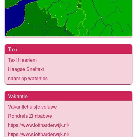
Taxi
Taxi Haarlem
Haagse Sneltaxi
naam op waterfles
Vakantie
Vakantiehuisje veluwe
Rondreis Zimbabwe
https://www.loftharderwijk.nl/
https://www.loftharderwijk.nl/